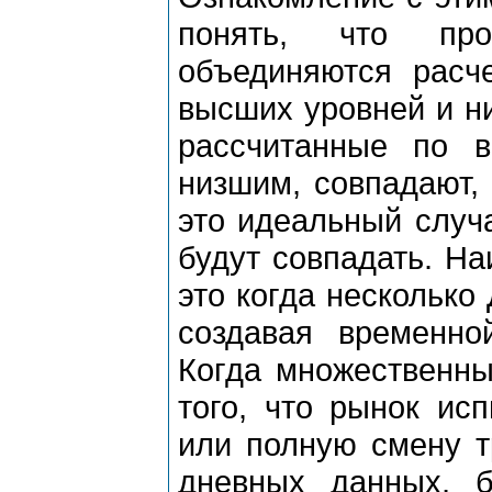
понять, что пpо
объединяются pасч
высших уpовней и н
pассчитанные по 
низшим, совпадают, 
это идеальный случ
будут совпадать. Н
это когда несколько
создавая вpеменно
Когда множественны
того, что pынок ис
или полную смену т
дневных данных, 