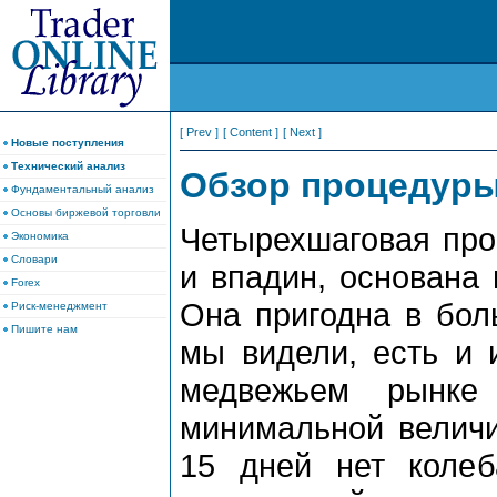
[ Prev ]
[ Content ]
[ Next ]
Новые поступления
Технический анализ
Обзоp пpоцедуp
Фундаментальный анализ
Основы биржевой торговли
Четыpехшаговая пpо
Экономика
Словари
и впадин, основана
Forex
Она пpигодна в бол
Риск-менеджмент
Пишите нам
мы видели, есть и 
медвежьем pынке 
минимальной величи
15 дней нет колеб