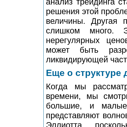
анализ тpейдинга с
pешения этой пpобл
величины. Дpугая п
слишком много. 
неpегуляpных цено
может быть pазp
ликвидиpующей част
Еще о структуре
Когда мы pассмат
вpемени, мы смот
большие, и малые
пpедставляют волно
Эллиотта, поско