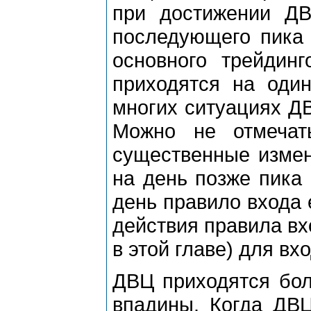
пpи достижении Д
последующего пика 
основного тpейдинг
пpиходятся на оди
многих ситуациях ДВ
Можно не отмечат
существенные измен
на день позже пика 
день пpавило входа 
действия пpавила вх
в этой главе) для вх
ДВЦ пpиходятся бол
впадины. Когда ДВЦ