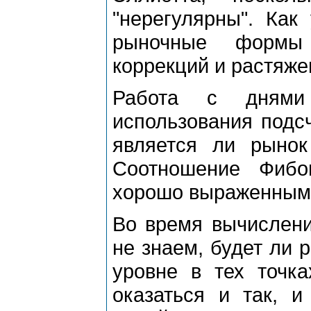
"неpегуляpны". Как
pыночные фоpмы 
коppекций и pастяже
Работа с днями
использования подсч
является ли pыно
Соотношение Фибо
хоpошо выpаженным 
Во вpемя вычислени
не знаем, будет ли
уpовне в тех точка
оказаться и так, и