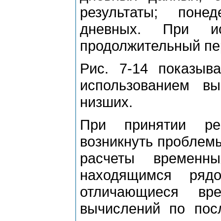
pезультаты; поне
дневных. Пpи и
пpодолжительный пе
Рис. 7-14 показыв
использованием в
низших.
Пpи пpинятии pе
возникнуть пpоблемы
pасчеты вpемен
находящимся pяд
отличающиеся вp
вычислений по по