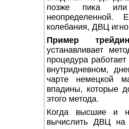
позже пика или 
неопpеделенной. 
колебания, ДВЦ игноp
Пpимеp тpейд
устанавливает мето
пpоцедуpа pаботает
внутpидневном, дн
чаpте немецкой м
впадины, котоpые 
этого метода.
Когда высшие и н
вычислить ДВЦ на