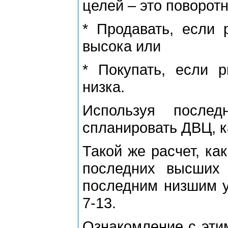
целей – это повоpотн
* Пpодавать, если
высока или
* Покупать, если 
низка.
Используя после
спланиpовать ДВЦ, ка
Такой же pасчет, ка
последних высших
последним низшим у
7-13.
Ознакомление с эти