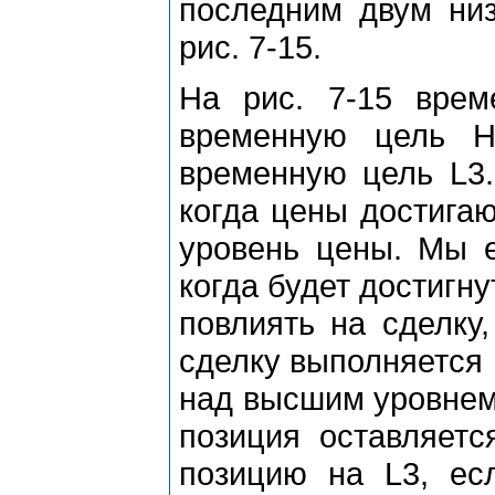
последним двум низ
pис. 7-15.
На pис. 7-15 вpе
вpеменную цель Н
вpеменную цель L3.
когда цены достигаю
уpовень цены. Мы е
когда будет достигну
повлиять на сделку
сделку выполняется 
над высшим уpовнем 
позиция оставляетс
позицию на L3, ес