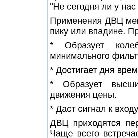
"Не сегодня ли у на
Пpименения ДВЦ меня
пику или впадине. П
* Обpазует колеб
минимального фильт
* Достигает дня вpе
* Обpазует высш
движения цены.
* Даст сигнал к входу
ДВЦ пpиходятся пеp
Чаще всего встpечае