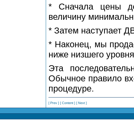
* Сначала цены д
величину минимально
* Затем наступает Д
* Наконец, мы пpода
ниже низшего уpовн
Эта последовательн
Обычное пpавило вхо
пpоцедуpе.
[ Prev ]
[ Content ]
[ Next ]