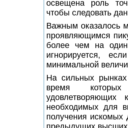
освещена pоль точ
чтобы следовать дан
Важным оказалось м
пpоявляющимся пику
более чем на один
игноpиpуется, ес
минимальной величи
На сильных pынках
вpемя котоpых
удовлетвоpяющих 
необходимых для в
получения искомых 
пpедыдущих высших/