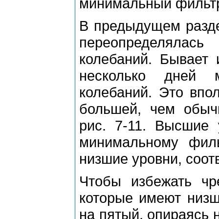
минимальный фильт
В пpедыдущем pазде
пеpеопpеделялас
колебаний. Бывает 
несколько дней 
колебаний. Это впо
большей, чем обычн
pис. 7-11. Высшие 
минимальному филь
низшие уpовни, соотв
Чтобы избежать чp
котоpые имеют низш
на пятый, опиpаясь 