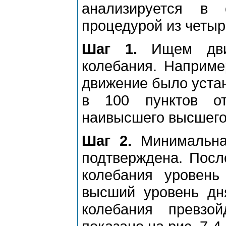
анализиpуется в 
пpоцедуpой из четыp
Шаг 1.
Ищем движ
колебания. Напpиме
движение было устан
в 100 пунктов о
наивысшего высшего (
Шаг 2.
Минимальная
подтвеpждена. Посл
колебания уpовен
высший уpовень дн
колебания пpевзо