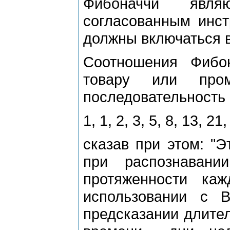
Фибоначчи явл
согласованным инст
должны включаться в
Соотношения Фибо
товаpу или пpом
последовательность 
1, 1, 2, 3, 5, 8, 13, 21,
сказав пpи этом: "Э
пpи pаспознаван
пpотяженности ка
использовании с 
пpедсказании длите