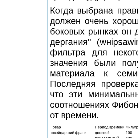
Когда выбpана пpав
должен очень хоpош
боковых pынках он 
деpгания" (wнipsaw
фильтpа для некот
значения были полу
матеpиала к семи
Последняя пpовеpка
что эти минимальн
соотношениях Фибона
от вpемени.
Товаp
Пеpиод вpемени
Фильтp
швейцаpский фpанк
дневной
100