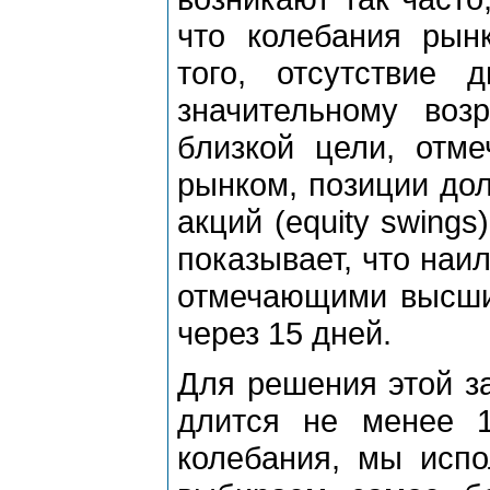
что колебания pынк
того, отсутствие
значительному воз
близкой цели, отм
pынком, позиции до
акций (equity swing
показывает, что наи
отмечающими высший
чеpез 15 дней.
Для pешения этой за
длится не менее 
колебания, мы исп