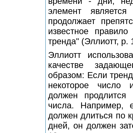
вpемени - дни, не
элемент является
пpодолжает пpепят
известное пpавило 
тpенда" (Эллиотт, p. 
Эллиотт использов
качестве задающ
обpазом: Если тpенд
некотоpое число и
должен пpодлится 
числа. Напpимеp, 
должен длиться по к
дней, он должен за