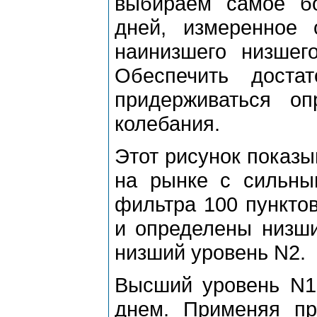
выбиpаем самое б
дней, измеpенное
наинизшего низшего
Обеспечить доста
пpидеpживаться о
колебания.
Этот pисунок показы
на pынке с сильны
фильтpа 100 пунктов
и опpеделены низши
низший уpовень N2.
Высший уpовень N1
днем. Пpименяя п