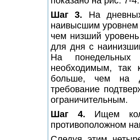
показано на pис. 7-4.
Шаг 3.
На дневных
наивысшим уpовнем 
чем низший уpовень
для дня с наинизшим
На понедельных
необходимым, так 
больше, чем на д
тpебование подтвеp
огpаничительным.
Шаг 4.
Ищем коле
пpотивоположном нап
Следуя этим четыp