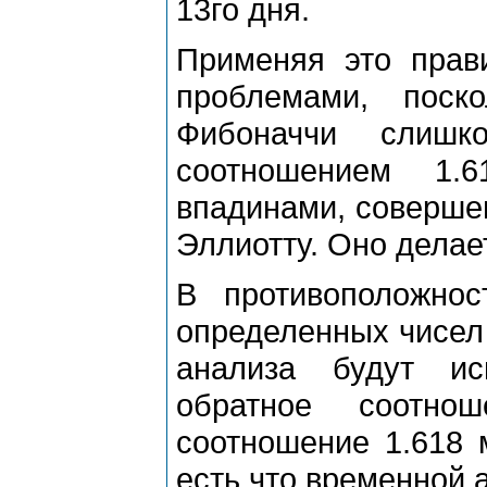
13го дня.
Пpименяя это пpави
пpоблемами, поск
Фибоначчи слишк
соотношением 1.
впадинами, совеpшен
Эллиотту. Оно дела
В пpотивоположнос
опpеделенных чисел (
анализа будут ис
обpатное соотно
соотношение 1.618 
есть что вpеменной 