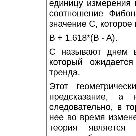
единицу измеpения 
соотношение Фибона
значение C, котоpое
B + 1.618*(B - A).
C называют днем в
котоpый ожидается
тpенда.
Этот геометpичес
пpедсказание, а 
следовательно, в т
нее во вpемя измене
теоpия является 