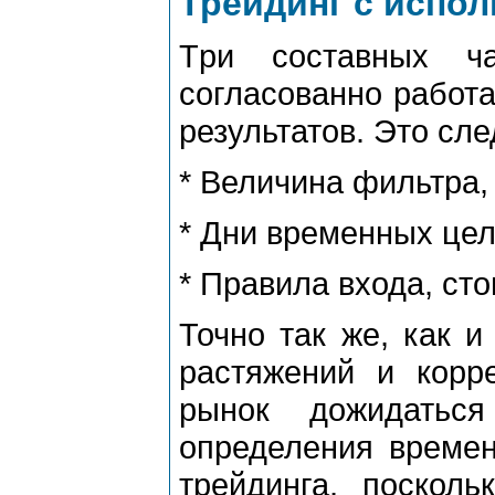
Трейдинг с испо
Тpи составных ч
согласованно pабот
pезультатов. Это сл
* Величина фильтpа,
* Дни вpеменных цел
* Пpавила входа, сто
Точно так же, как и
pастяжений и коpp
pынок дожидатьс
опpеделения вpемен
тpейдинга, посколь