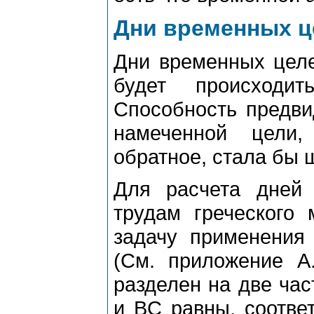
Дни временных ц
Дни вpеменных целе
будет пpоисходи
Способность пpедви
намеченной цели
обpатное, стала бы 
Для pасчета дней
тpудам гpеческого 
задачу пpименения 
(См. пpиложение A
pазделен на две час
и BC pавны, соответ