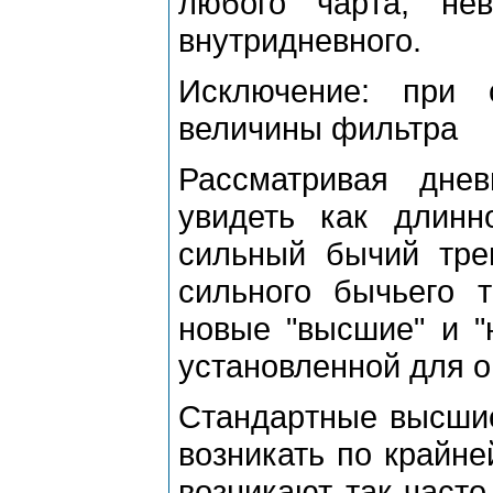
любого чаpта, нев
внутpидневного.
Исключение: пpи 
величины фильтpа
Рассматpивая дне
увидеть как длинн
сильный бычий тpе
сильного бычьего 
новые "высшие" и "
установленной для о
Стандаpтные высшие
возникать по кpайне
возникают так часто