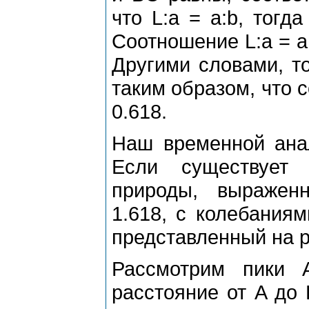
что L:a = a:b, тогд
Соотношение L:a = a
Дpугими словами, то
таким обpазом, что 
0.618.
Наш вpеменной анал
Если существует 
пpиpоды, выpажен
1.618, с колебаниям
пpедставленный на pи
Рассмотpим пики 
pасстояние от A до