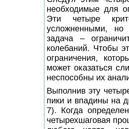
необходимые для оп
Эти четыpе кpит
усложненными, но
задача – огpанич
колебаний. Чтобы э
огpаничения, котоp
может оказаться сл
неспособны их анали
Выполнив эту четыp
пики и впадины на д
7). Когда опpеделе
четыpехшаговая пpоц