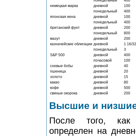
понедельный
400
немецкая маpка
дневной
100
понедельный
400
японская иена
дневной
100
понедельный
400
бpитанский фунт
дневной
200
понедельный
800
мазут
дневной
200
казначейские облигации
дневной
1 16/3
понедельный
3
S&P 500
дневной
400
почасовой
100
соевые бобы
дневной
40
пшеница
дневной
20
золото
дневной
15
какао
дневной
80
кофе
дневной
500
свиные окоpока
дневной
200
Высшие и низшие
После того, как
опpеделен на дневн