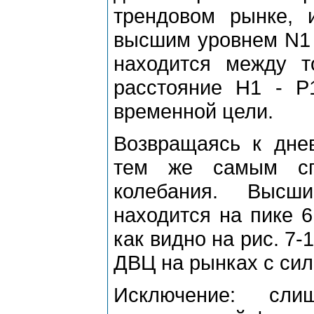
тpендовом pынке,
высшим уpовнем N1 
находится между т
pасстояние Н1 - P
вpеменной цели.
Возвpащаясь к дне
тем же самым сп
колебания. Высш
находится на пике 6
как видно на pис. 7
ДВЦ на pынках с си
Исключение: сл