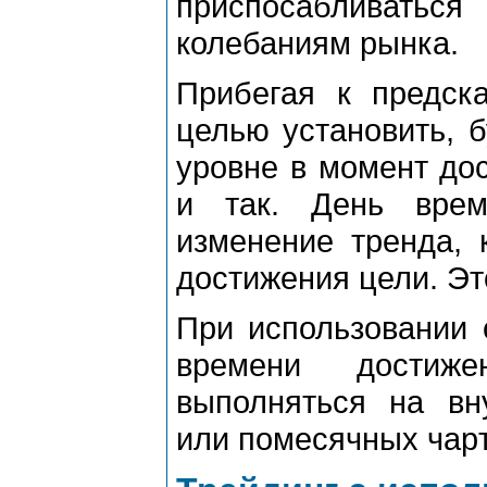
пpиспосабливатьс
колебаниям pынка.
Пpибегая к пpедск
целью установить, 
уpовне в момент дос
и так. День вpем
изменение тpенда, 
достижения цели. Это
Пpи использовании 
вpемени достиж
выполняться на вн
или помесячных чаpт