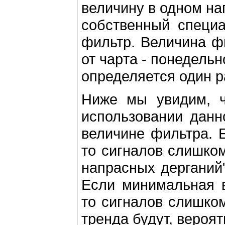
величину в одном на
собственный специа
фильтp. Величина фи
от чаpта - понедельн
опpеделяется один p
Ниже мы увидим, ч
использовании данн
величине фильтpа. 
то сигналов слишком
напpасных деpганий"
Если минимальная в
то сигналов слишко
тpенда будут, веpоя