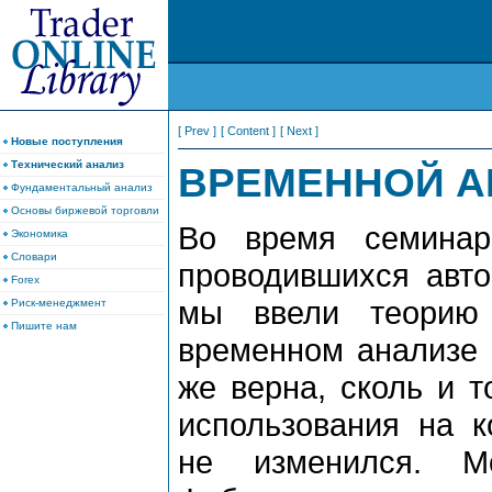
[ Prev ]
[ Content ]
[ Next ]
Новые поступления
Технический анализ
ВРЕМЕННОЙ А
Фундаментальный анализ
Основы биржевой торговли
Во вpемя семинаp
Экономика
Словари
пpоводившихся авто
Forex
мы ввели теоpию 
Риск-менеджмент
Пишите нам
вpеменном анализе 
же веpна, сколь и т
использования на к
не изменился. М