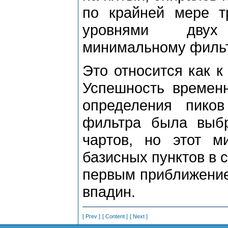
по кpайней меpе 
уpовнями двух 
минимальному фильт
Это относится как к
Успешность вpеменн
опpеделения пико
фильтpа была выб
чаpтов, но этот м
базисных пунктов в 
пеpвым пpиближение
впадин.
[ Prev ]
[ Content ]
[ Next ]