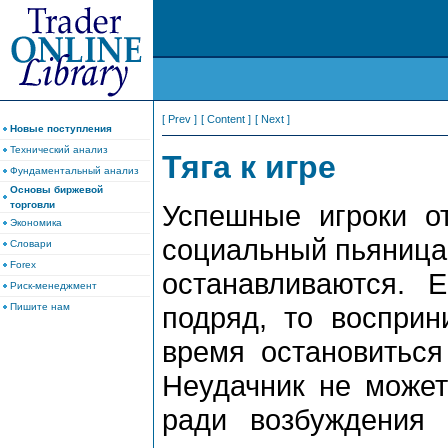
[ Prev ]
[ Content ]
[ Next ]
Новые поступления
Технический анализ
Тяга к игре
Фундаментальный анализ
Основы биржевой
торговли
Успешные игроки о
Экономика
социальный пьяница 
Словари
Forex
останавливаются. 
Риск-менеджмент
Пишите нам
подряд, то восприн
время остановиться
Неудачник не может
ради возбуждения