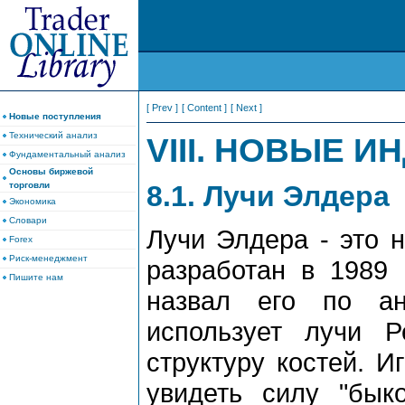
[ Prev ]
[ Content ]
[ Next ]
Новые поступления
Технический анализ
VIII. НОВЫЕ 
Фундаментальный анализ
Основы биржевой
8.1. Лучи Элдера
торговли
Экономика
Словари
Лучи Элдера - это 
Forex
Риск-менеджмент
разработан в 1989 
Пишите нам
назвал его по ан
использует лучи Р
структуру костей. И
увидеть силу "бык