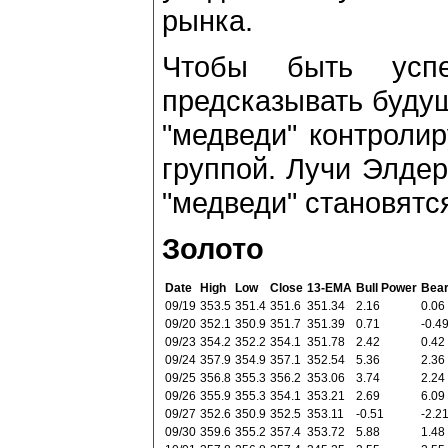
рынка.
Чтобы быть усп
предсказывать будущ
"медведи" контроли
группой. Лучи Элдер
"медведи" становятс
Золото
Date
High
Low
Close
13-ЕМА
Bull Power
Bear
09/19
353.5
351.4
351.6
351.34
2.16
0.06
09/20
352.1
350.9
351.7
351.39
0.71
-0.4
09/23
354.2
352.2
354.1
351.78
2.42
0.42
09/24
357.9
354.9
357.1
352.54
5.36
2.36
09/25
356.8
355.3
356.2
353.06
3.74
2.24
09/26
355.9
355.3
354.1
353.21
2.69
6.09
09/27
352.6
350.9
352.5
353.11
-0.51
-2.2
09/30
359.6
355.2
357.4
353.72
5.88
1.48