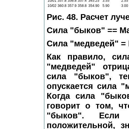
10/01
357.8
356.8
357.4
345.25
3.55
2.55
10/02
360.8
357.9
358.8
354.90
5.90
3.00
Рис. 48. Расчет луч
Сила "быков" == М
Сила "медведей" =
Как правило, сил
"медведей" отри
сила "быков", т
опускается сила "
Когда сила "быко
говорит о том, ч
"быков". Если 
положительной, з