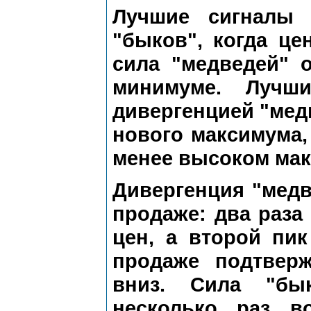
Лучшие сигналы 
"быков", когда ц
сила "медведей" 
минимуме. Лучш
дивергенцией "мед
нового максимума,
менее высоком мак
Дивергенция "медв
продаже: два раза
цен, а второй пи
продаже подтвер
вниз. Сила "бык
несколько раз в