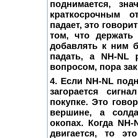
поднимается, зн
краткосрочным о
падает, это говори
том, что держать
добавлять к ним 
падать, а NH-NL 
вопросом, пора за
4. Если NH-NL под
загорается сигн
покупке. Это гово
вершине, а солд
окопах. Когда NH-
двигается, то эт