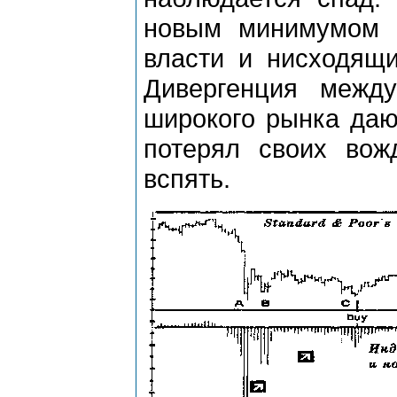
новым минимумом N
власти и нисходящи
Дивергенция межд
широкого рынка даю
потерял своих вожд
вспять.