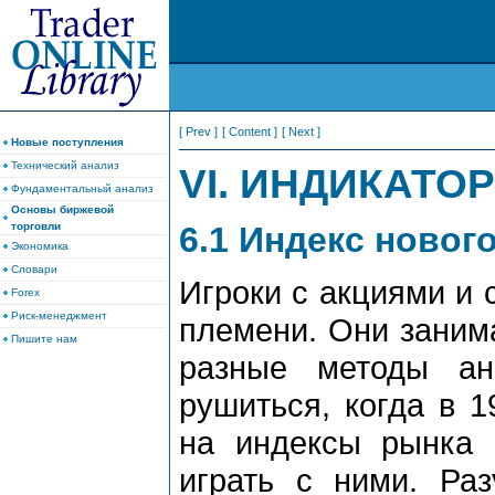
[ Prev ]
[ Content ]
[ Next ]
Новые поступления
Технический анализ
VI. ИНДИКАТО
Фундаментальный анализ
Основы биржевой
6.1 Индекс новог
торговли
Экономика
Словари
Игроки с акциями и 
Forex
Риск-менеджмент
племени. Они заним
Пишите нам
разные методы ан
рушиться, когда в 
на индексы рынка 
играть с ними. Раз