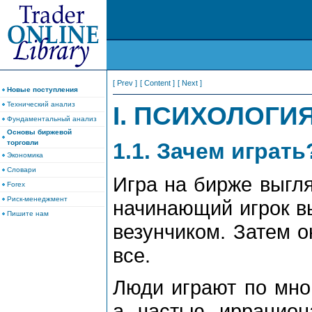
[ Prev ]
[ Content ]
[ Next ]
Новые поступления
Технический анализ
I. ПСИХОЛОГИ
Фундаментальный анализ
Основы биржевой
1.1. Зачем играть
торговли
Экономика
Словари
Игра на бирже выгл
Forex
Риск-менеджмент
начинающий игрок вы
Пишите нам
везунчиком. Затем о
все.
Люди играют по мно
а частью иррацион