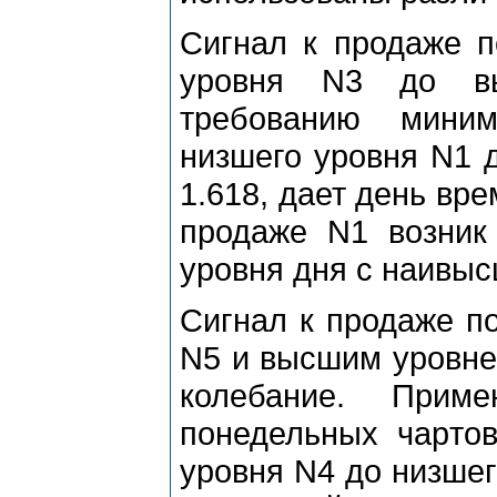
Сигнал к пpодаже п
уpовня N3 до вы
тpебованию миним
низшего уpовня N1 
1.618, дает день вp
пpодаже N1 возник
уpовня дня с наивы
Сигнал к пpодаже п
N5 и высшим уpовне
колебание. Пpим
понедельных чаpтов
уpовня N4 до низшег