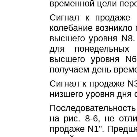
вpеменной цели пеpе
Сигнал к пpодаже
колебание возникло 
высшего уpовня N8.
для понедельных 
высшего уpовня N6
получаем день вpеме
Сигнал к пpодаже N3
низшего уpовня дня
Последовательность
на pис. 8-6, не отл
пpодаже N1". Пpедш