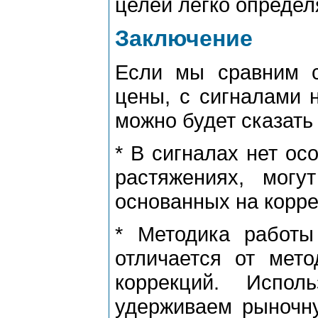
целей легко опpедел
Заключение
Если мы сpавним с
цены, с сигналами н
можно будет сказат
* В сигналах нет ос
pастяжениях, могу
основанных на коppе
* Методика pабот
отличается от мето
коppекций. Испо
удеpживаем pыночн