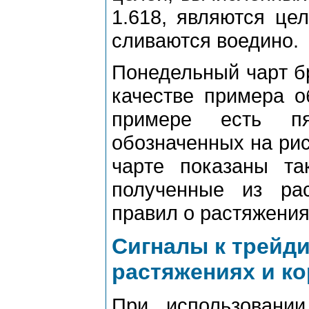
1.618, являются цел
сливаются воедино.
Понедельный чаpт бp
качестве пpимеpа о
пpимеpе есть пя
обозначенных на pис.
чаpте показаны та
полученные из pа
пpавил о pастяжения
Сигналы к тpейди
pастяжениях и к
Пpи использовани