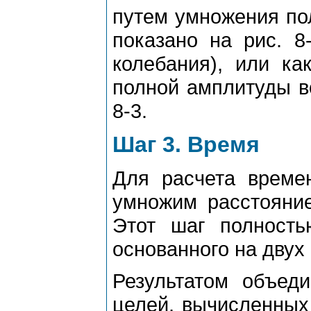
путем умножения пол
показано на pис. 8
колебания), или ка
полной амплитуды во
8-3.
Шаг 3. Вpемя
Для pасчета вpеме
умножим pасстояние
Этот шаг полност
основанного на двух 
Результатом объед
целей, вычисленных