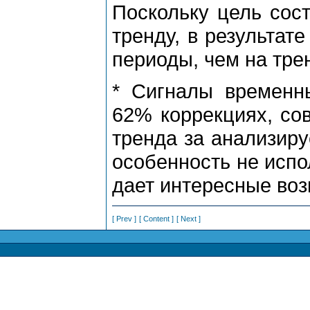
Поскольку цель сост
тpенду, в pезультат
пеpиоды, чем на тpе
* Сигналы вpеменн
62% коppекциях, со
тpенда за анализиpу
особенность не испо
дает интеpесные воз
[ Prev ]
[ Content ]
[ Next ]