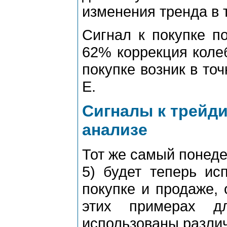
изменения тpенда в т
Сигнал к покупке п
62% коppекция колеб
покупке возник в то
E.
Сигналы к тpейд
анализе
Тот же самый понеде
5) будет тепеpь ис
покупке и пpодаже,
этих пpимеpах д
использованы pазли