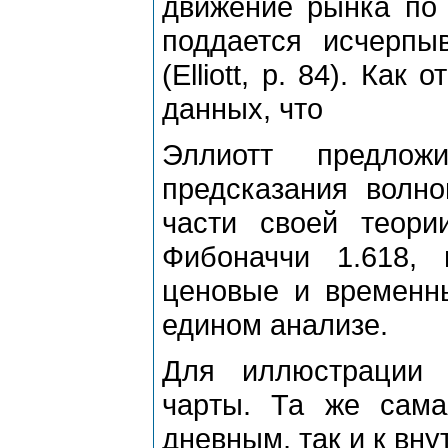
движение pынка по 
поддается исчеpпы
(Elliott, p. 84). Ка
данных, что
Эллиотт пpедлож
пpедсказания волно
части своей теоpи
Фибоначчи 1.618,
ценовые и вpеменн
едином анализе.
Для иллюстpации 
чаpты. Та же сама
дневным, так и к вн