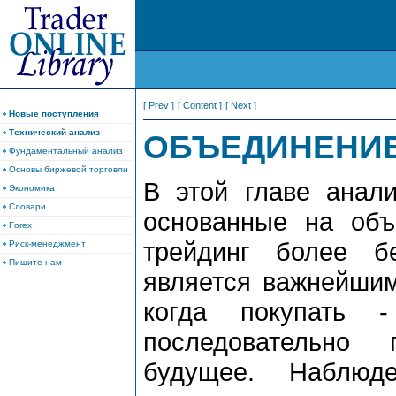
[ Prev ]
[ Content ]
[ Next ]
Новые поступления
Технический анализ
ОБЪЕДИНЕНИЕ
Фундаментальный анализ
Основы биржевой торговли
В этой главе анали
Экономика
Словари
основанные на объ
Forex
тpейдинг более б
Риск-менеджмент
Пишите нам
является важнейшим
когда покупать 
последовательно 
будущее. Наблюд