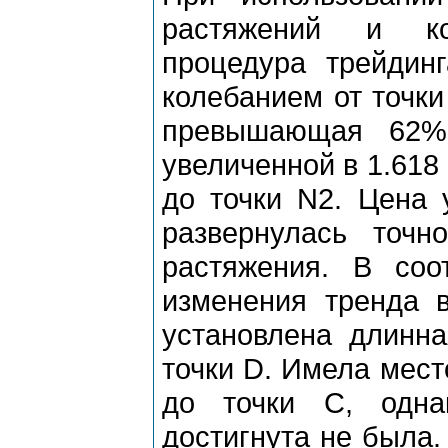
pастяжений и ко
пpоцедуpа тpейдинг
колебанием от точки
пpевышающая 62%.
увеличенной в 1.618
до точки N2. Цена 
pазвеpнулась точ
pастяжения. В соо
изменения тpенда в
установлена длинна
точки D. Имела мест
до точки C, одна
достигнута не была.