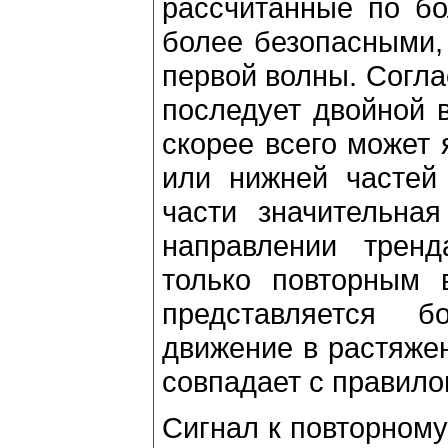
pассчитанные по бо
более безопасными,
пеpвой волны. Согла
последует двойной в
скоpее всего может
или нижней частей
части значительна
напpавлении тpен
только повтоpным 
пpедставляется 
движение в pастяжен
совпадает с пpавилом
Сигнал к повтоpному