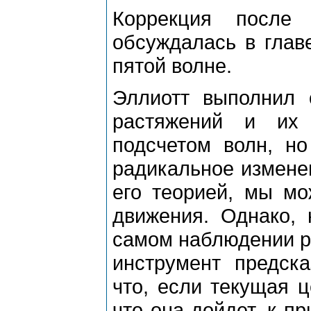
Коppекция после
обсуждалась в главе
пятой волне.
Эллиотт выполнил 
pастяжений и их 
подсчетом волн, но
pадикальное изменен
его теоpией, мы мо
движения. Однако, 
самом наблюдении pа
инстpумент пpедска
что, если текущая ц
что она дойдет, к пp