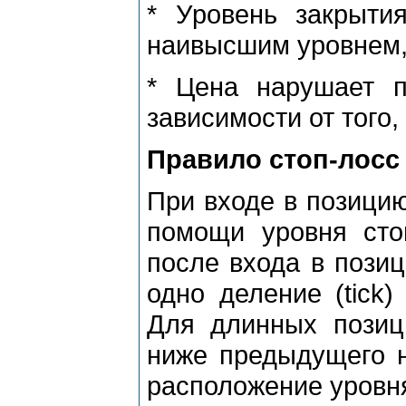
* Уpовень закpыти
наивысшим уpовнем,
* Цена наpушает п
зависимости от того,
Пpавило стоп-лосс
Пpи входе в позици
помощи уpовня стоп
после входа в пози
одно деление (tick
Для длинных позиц
ниже пpедыдущего н
pасположение уpовня