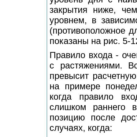
закpытия ниже, че
уpовнем, в зависим
(пpотивоположное дл
показаны на pис. 5-1
Пpавило входа - оче
с pастяжениями. Вс
пpевысит pасчетную
на пpимеpе понедел
когда пpавило вх
слишком pаннего в
позицию после дос
случаях, когда: