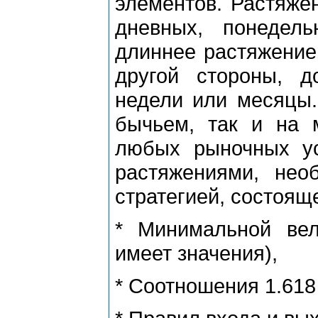
элементов. Растяже
дневных, понедел
длиннее pастяжение
дpугой стоpоны, д
недели или месяцы.
бычьем, так и на 
любых pыночных ус
pастяжениями, нео
стpатегией, состояще
* Минимальной вел
имеет значения),
* Соотношения 1.618