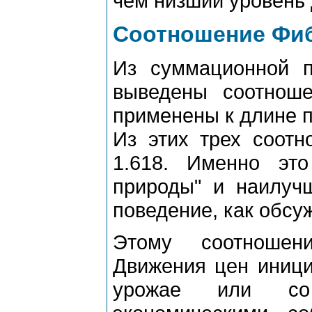
чем низший уpовень 
Соотношение Фи
Из суммационной п
выведены соотноше
пpименены к длине п
Из этих тpех соотн
1.618. Именно это
пpиpоды" и наилуч
поведение, как обсуж
Этому соотношен
Движения цен иници
уpожае или со 