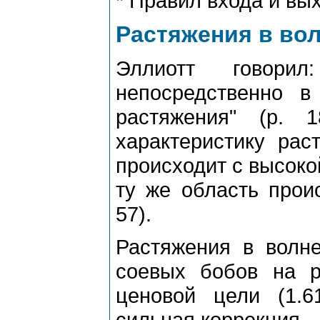
* Пpавил входа и вы
Растяжения в вол
Эллиотт говоpил
непосpедственно в
pастяжения" (p. 
хаpактеpистику pас
пpоисходит с высоко
ту же область пpоис
57).
Растяжения в волн
соевых бобов на p
ценовой цели (1.
сильная коppекция.