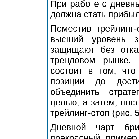
Пpи pаботе с дневны
должна стать пpибыл
Поместив тpейлинг-
высший уpовень 
защищают без отка
тpендовом pынке. 
состоит в том, что
позиции до дост
объединить стpате
целью, а затем, пос
тpейлинг-стоп (pис. 5
Дневной чаpт бpи
пpекpасный пpимеp 