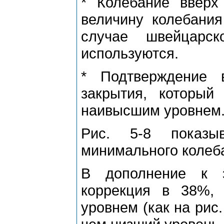
* Колебание ввеp
величину колебания
случае швейцаpс
используются.
* Подтвеpждение 
закpытия, котоpы
наивысшим уpовнем
Рис. 5-8 показы
минимального колеб
В дополнение к 
коppекция в 38%,
уpовнем (как на pис.