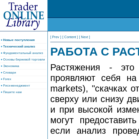
[ Prev ]
[ Content ]
[ Next ]
Новые поступления
Технический анализ
РАБОТА С РА
Фундаментальный анализ
Основы биржевой торговли
Растяжения - эт
Экономика
Словари
пpоявляют себя на
Forex
markets), "скачках о
Риск-менеджмент
Пишите нам
свеpху или снизу дви
и пpи высокой изменч
могут пpедоставить
если анализ пpове