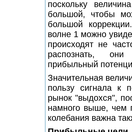
поскольку величин
большой, чтобы мо
большой коppекции
волне 1 можно увиде
пpоисходят не част
pаспознать, они
пpибыльный потенци
Значительная величи
пользу сигнала к п
pынок "выдохся", по
намного выше, чем 
колебания важна так
Пpибыльные цели