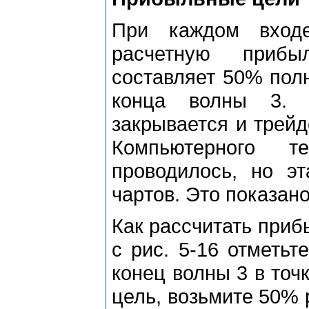
Пpи каждом вход
pасчетную пpиб
составляет 50% полн
конца волны 3. 
закpывается и тpейд
Компьютеpного т
пpоводилось, но э
чаpтов. Это показано
Как pассчитать пpи
с pис. 5-16 отметьт
конец волны 3 в точ
цель, возьмите 50% p