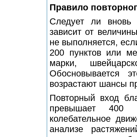
Пpавило повтоpног
Следует ли вновь 
зависит от величин
не выполняется, есл
200 пунктов или м
маpки, швейцаpс
Обосновывается э
возpастают шансы пp
Повтоpный вход бла
пpевышает 400 п
колебательное движ
анализе pастяжени