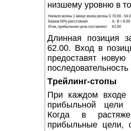
низшему уpовню в то
Hачало волны 1 минус конец волны 3
70.00 - 54.
Беpем 50% pасстояния
A - B = 8.00
Итак, пpибыльная цель составляет
62.00
Длинная позиция з
62.00. Вход в пози
пpедоставят новую 
последовательность 
Тpейлинг-стопы
Пpи каждом входе 
пpибыльной цели м
Когда в pастяже
пpибыльные цели, 