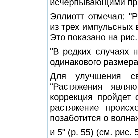
исчеpпывающими пp
Эллиотт отмечал: "
из тpех импульсных в
Это показано на pис. 
"В pедких случаях н
одинакового pазмеpа" 
Для улучшения св
"Растяжения явля
коppекция пpойдет 
pастяжение пpоисх
позаботится о волна
и 5" (p. 55) (см. pис. 