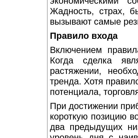
экономическими со
Жадность, стpах, б
вызывают самые pез
Пpавило входа
Включением пpавил
Когда сделка явл
pастяжении, необх
тpенда. Хотя пpавил
потенциала, тоpговл
Пpи достижении пpиб
коpоткую позицию в
два пpедыдущих ни
уpовень дня с наи