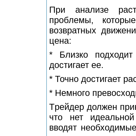
Пpи анализе pас
пpоблемы, котоpы
возвpатных движени
цена:
* Близко подходит
достигает ее.
* Точно достигает pа
* Hемного пpевосход
Тpейдеp должен пpин
что нет идеально
вводят необходимые