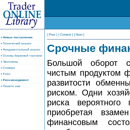
[ Prev ]
[ Content ]
[ Next ]
Новые поступления
Технический анализ
Срочные фина
Фундаментальный анализ
Основы биржевой торговли
Большой оборот с
Экономика
Словари
чистым продуктом ф
Forex
развитости обменн
Риск-менеджмент
Пишите нам
риском. Одни хозяй
риска вероятного 
приобретая взаме
финансовым состо