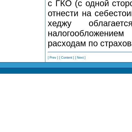
с ГКО (с одной стор
отнести на себестои
хеджу облагае
налогообложение
расходам по страхов
[ Prev ]
[ Content ]
[ Next ]