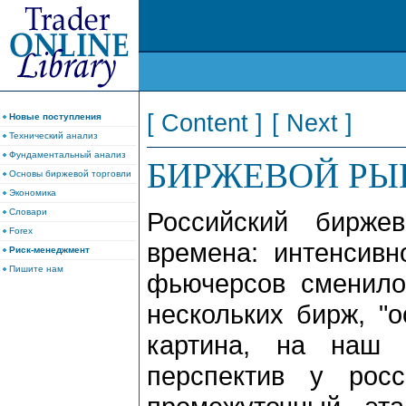
[ Content ]
[ Next ]
Новые поступления
Технический анализ
Фундаментальный анализ
БИРЖЕВОЙ РЫ
Основы биржевой торговли
Экономика
Словари
Российский бирже
Forex
времена: интенсивн
Риск-менеджмент
Пишите нам
фьючерсов сменило
нескольких бирж, "о
картина, на наш 
перспектив у рос