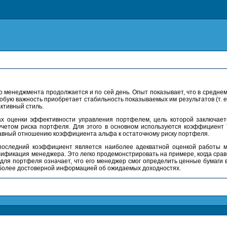
о менеджмента продолжается и по сей день. Опыт показывает, что в средне
бую важность приобретает стабильность показываемых им результатов (т. е.
ктивный стиль.
ах оценки эффективности управления портфелем, цель которой заключаетс
четом риска портфеля. Для этого в основном используются коэффициент 
авный отношению коэффициента альфа к остаточному риску портфеля.
о последний коэффициент является наиболее адекватной оценкой работы 
лификация менеджера. Это легко продемонстрировать на примере, когда сра
ля портфеля означает, что его менеджер смог определить ценные бумаги 
 более достоверной информацией об ожидаемых доходностях.