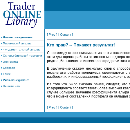
[ Prev ]
[ Content ]
Новые поступления
Технический анализ
Кто прав? -- Покажет результат!
Фундаментальный анализ
Спор между сторонниками активного и пассивног
Основы биржевой торговли
этом для оценки работы активного менеджера осо
редкое, большинство инвесторов предпочитают а
Экономика
Словари
В заключение скажем несколько слов о способ
результаты работы менеджера оцениваются с у
Forex
разброс», или информационный коэффициент, р
Риск-менеджмент
Из того что было сказано ранее, следует, чт
Пишите нам
коэффициента соответствует более высокая ква
случае большее значение коэффициента альфа д
что в момент составления портфеля он обладал
[ Prev ]
[ Content ]