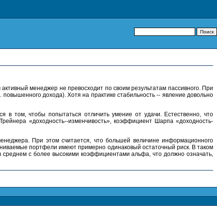
м активный менеджер не превосходит по своим результатам пассивного. При
 повышенного дохода). Хотя на практике стабильность -- явление довольно
я в том, чтобы попытаться отличить умение от удачи. Естественно, что
Трейнера «доходность--изменчивость», коэффициент Шарпа «доходность-
менеджера. При этом считается, что большей величине информационного
вниваемые портфели имеют примерно одинаковый остаточный риск. В таком
в среднем с более высокими коэффициентами альфа, что должно означать,