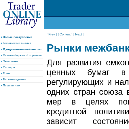
[ Prev ]
[ Content ]
[ Next ]
Новые поступления
Технический анализ
Рынки межбанк
Фундаментальный анализ
Основы биржевой торговли
Для развития емког
Экономика
Словари
ценных бумаг в 
Forex
регулирующих и нал
Риск-менеджмент
Пишите нам
одних стран союза 
мер в целях пов
кредитной политик
зависит состо