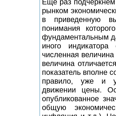
Еще раз подчеркнем
рынком экономически
в приведенную в
понимания которог
фундаментальным да
иного индикатора
численная величина э
величина отличаетс
показатель вполне с
правило, уже и у
движении цены. О
опубликованное зна
общую экономичес