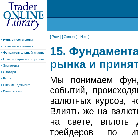
[ Prev ]
[ Content ]
[ Next ]
Новые поступления
Технический анализ
15. Фундамент
Фундаментальный анализ
Основы биржевой торговли
рынка и приня
Экономика
Словари
Мы понимаем фунд
Forex
Риск-менеджмент
событий, происходя
Пишите нам
валютных курсов, н
Влиять же на валют
на свете, вплоть 
трейдеров по и