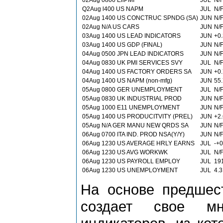
02Aug 0800 EllPMI
JUL
N/
Q2Aug l400 US NAPM
JUL
N/
02Aug 1400 US CONCTRUC SPNDG (SA)
JUN
N/
02Aug N/A US CARS
JUN
N/
03Aug 1400 US LEAD INDICATORS
JUN
+0
03Aug 1400 US GDP (FINAL)
JUN
N/
04Aug 0500 JPN LEAD INDICATORS
JUN
N/
04Aug 0830 UK PMI SERVICES SVY
JUL
N/
04Aug 1400 US FACTORY ORDERS SA
JUN
+0
04Aug 1400 US NAPM (non-mfg)
JUN
55
05Аug 0800 GER UNEMPLOYMENT
JUL
N/
05Aug 0830 UK INDUSTRIAL PROD
JUN
N/
05Aug 1000 E11 UNEMPLOYMENT
JUN
N/
05Aug 1400 US PRODUCITVITY (PREL)
JUN
+2
05Aug N/A GER MANU NEW QRDS SA
JUN
N/
06Аug 0700 ITA IND. PROD NSA(Y/Y)
JUN
N/
06Aug 1230 US AVERAGE HRLY EARNS
JUL
-+
06Aug 1230 US AVG WORKWK
JUL
N/
06Aug 1230 US PAYROLL EMPLOY
JUL
19
06Aug 1230 US UNEMPLOYMENT
JUL
4.
На основе предшес
создает свое м