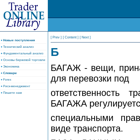
[ Prev ]
[ Content ]
[ Next ]
Новые поступления
Технический анализ
Б
Фундаментальный анализ
Основы биржевой торговли
БАГАЖ - вещи, прин
Экономика
Словари
для перевозки под
Forex
Риск-менеджмент
ответственность тр
Пишите нам
БАГАЖА регулирует
специальными пра
виде транспорта.