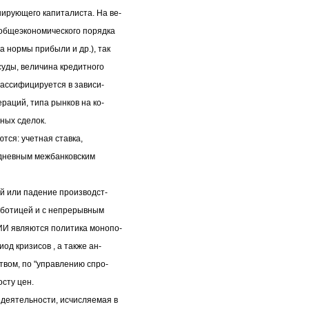
ирующего капиталиста. На ве-
общеэкономического порядка
 нормы прибыли и др.), так
суды, величина кредитного
лассифицируется в зависи-
раций, типа рынков на ко-
ных сделок.
тся: учетная ставка,
нодневным межбанковским
й или падение производст-
аботицей и с непрерывным
И являются политика монопо-
од кризисов , а также ан-
вом, по "управлению спро-
осту цен.
деятельности, исчисляемая в