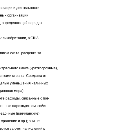
низации и деятельности
ных организаций.
а, определяющий порядок
Великобритании, в США -
иска счета; расценка за
льного банка (краткосрочные),
анками страны. Средства от
 целью уменьшения наличных
ционная мера).
 расходы, связанные с пог-
ченные пароходством: собст-
бедочные (винчманские),
хранение и пр.); они не
ются за счет начислений к