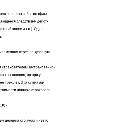
ю человека событие (факт
ляющееся следствием дейст-
жный занос и т.п.). Один
.
аженная через ее курсовую
страхователем застрахованно-
ока погашения, но при ус-
е трех лет. Эта сумма яв-
тоимости данного страхового
К) -
м деления стоимости нетто
.