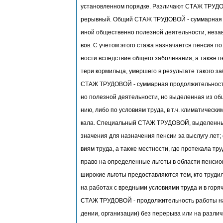
установленном порядке. Различают СТАЖ ТРУДО
рерывный. Общий СТАЖ ТРУДОВОЙ - суммарная 
иной общественно полезной деятельности, неза
вов. С учетом этого стажа назначается пенсия по
ности вследствие общего заболевания, а также п
тери кормильца, умершего в результате такого 
СТАЖ ТРУДОВОЙ - суммарная продолжительность
но полезной деятельности, но выделенная из об
нию, либо по условиям труда, в т.ч. климатически
кала. Специальный СТАЖ ТРУДОВОЙ, выделенны
значения для назначения пенсии за выслугу лет;
виям труда, а также местности, где протекала тр
право на определенные льготы в области пенси
широкие льготы предоставляются тем, кто труди
на работах с вредными условиями труда и в гор
СТАЖ ТРУДОВОЙ - продолжительность работы на
дении, организации) без перерыва или на разли