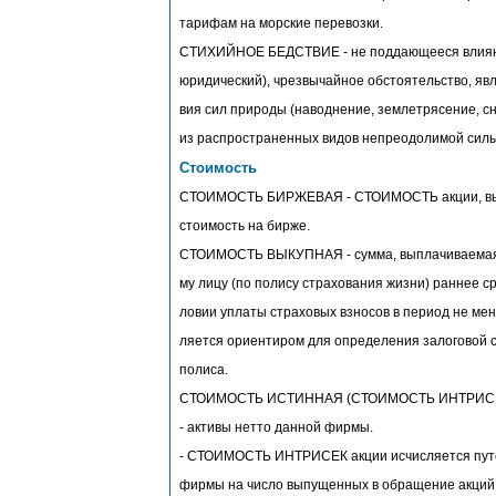
тарифам на морские перевозки.
СТИХИЙНОЕ БЕДСТВИЕ - не поддающееся влияни
юридический), чрезвычайное обстоятельство, яв
вия сил природы (наводнение, землетрясение, сне
из распространенных видов непреодолимой силы
Стоимость
СТОИМОСТЬ БИРЖЕВАЯ - СТОИМОСТЬ акции, выр
стоимость на бирже.
СТОИМОСТЬ ВЫКУПНАЯ - сумма, выплачиваемая 
му лицу (по полису страхования жизни) раннее ср
ловии уплаты страховых взносов в период не мене
ляется ориентиром для определения залоговой с
полиса.
СТОИМОСТЬ ИСТИННАЯ (СТОИМОСТЬ ИНТРИСЕ
- активы нетто данной фирмы.
- СТОИМОСТЬ ИНТРИСЕК акции исчисляется путе
фирмы на число выпущенных в обращение акций