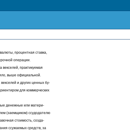
алюты, процентная ставка,
срочной операции.
 векселей, практикуемая
вило, выше официальной.
екселей и других ценных бу-
ориентиром для коммерческих
ые денежные или матери-
лем (заемщиком) ссудодателю
авочная стоимость, созда-
ания ссужаемых средств, за