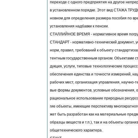
переходе с одного предприятия на другое непре
в установленном порядке. Этот вид СТАЖА ТРУД
новном для определения размера пособия по вр
установления надбавки к пенсии.
СТАЛЛИЙНОЕ ВРЕМЯ - нормативное время погрузк
СТАНДАРТ - нормативно-технический документ, 
норм, правил, требований к объекту стандартиз
тентным государственным органом. Объектами с
дукция, услуги, типовые технологические процес
обеспечения единства и точности измерений, на
рабочих мест, организация управления, научно-т
вые формы документов, условные обозначения, 
рациональное использование природных ресурсов
гие объекты, имеющие перспективу многократно
жет быть разработан как на материальные предм
образцы веществ и т.п.), так и на объекты орган
общетехнического характера.