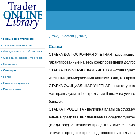
[ Prev ]
[ Content ]
[ Next ]
Новые поступления
Технический анализ
Ставка
Фундаментальный анализ
СТАВКА ДОЛГОСРОЧНАЯ УЧЕТНАЯ - курс акций, в
Основы биржевой торговли
гарантированные на весь срок проведения долго
Экономика
СТАВКА КОММЕРЧЕСКАЯ УЧЕТНАЯ - ставка учета
Словари
Forex
частными, коммерческими банками. Она, как пра
Риск-менеджмент
СТАВКА ОФИЦИАЛЬНАЯ УЧЕТНАЯ - ставка учета в
Пишите нам
маг, практикуемая Центральным банком (служит 
банков).
СТАВКА ПРОЦЕНТА - величина платы за ссужаем
альные средства, выплачиваемая ссудополучате
(кредитору). Источником процента является приб
ваемая в процессе производственного использов