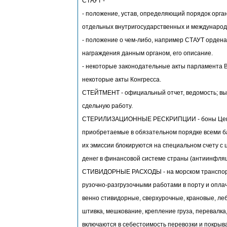
СТАУТ -
- положение, устав, определяющий порядок орга
отдельных внутригосударственных и международ
- положение о чем-либо, например СТАУТ орден
награждения данным органом, его описание.
- некоторые законодательные акты парламента 
некоторые акты Конгресса.
СТЕЙТМЕНТ - официальный отчет, ведомость; вып
сдельную работу.
СТЕРИЛИЗАЦИОННЫЕ РЕСКРИПЦИИ - боны Центра
приобретаемые в обязательном порядке всеми б
их эмиссии блокируются на специальном счету с
денег в финансовой системе страны (антиинфля
СТИВИДОРНЫЕ РАСХОДЫ - на морском транспорте
рузочно-разгрузочными работами в порту и опла
венно стивидорные, сверхурочные, крановые, ле
штивка, мешкование, крепление груза, перевалка, 
включаются в себестоимость перевозки и покрыва