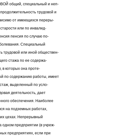
ВОЙ общий, специальный и неп-
продолжительность трудовой и
висимо от имеющихся переры-
 старости или по инвалид-
енсия пенсия по случаю по-
заболевания. Специальный
 трудовой или иной обществен-
щего стажа по ее содержа-
м, в которых она проте-
й по содержанию работы, имеет
 стаж, выделенный по усло-
удовая деятельность, дает
онного обеспечения. Наиболее
лся на подземных работах,
ячих цехах. Непрерывный
 одном предприятии (в учреж-
чных предприятиях, если при