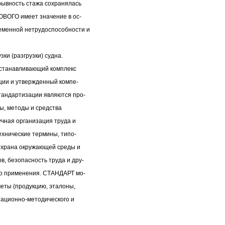
рывность стажа сохранялась
ОВОГО имеет значение в ос-
еменной нетрудоспособности и
и (разгрузки) судна.
устанавливающий комплекс
ации и утвержденный компе-
тандартизации являются про-
сы, методы и средства
учная организация труда и
ехнические термины, типо-
охрана окружающей среды и
, безопасность труда и дру-
го применения. СТАНДАРТ мо-
еты (продукцию, эталоны,
изационно-методического и