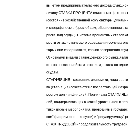
вычетом предпринимательского дохода функцион
личину СТАВКИ ПРОЦЕНТА влияют как факторы 
(состояние хозяйственной конъюнктуры, динамика
и специфические (срок, объем, обеспеченность с
риска, вид ссуды.). Система процентных ставок к
мости от экономического содержания ссудных опе
торых они совершаются, сроков совершения ссуд
Основными видами ставок денежного рынка являю
ставка по казначейским векселям, ставка по од
ссудам.
СТАГФЛЯЦИЯ - состояние экономики, когда засто
ва (стагнация) сочетаются с возрастающей безр
ростом цен - инфляцией. Причинами СТАГФЛЯЦИ
лий, поддерживающих высокий уровень цен в пери
тикризисные мероприятия, проводимые государст
сом" (например, гос. закупки) и "регулируемому" р
СТАЖ ТРУДОВОЙ - продолжительность трудовой 