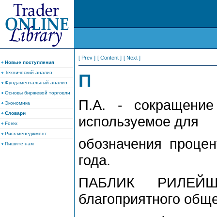
[ Prev ]
[ Content ]
[ Next ]
Новые поступления
Технический анализ
П
Фундаментальный анализ
Основы биржевой торговли
П.А. - сокращение 
Экономика
Словари
используемое для
Forex
Риск-менеджмент
обозначения процен
Пишите нам
года.
ПАБЛИК РИЛЕЙШ
благоприятного общ