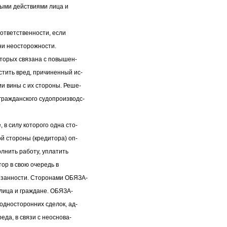
ными действиями лица и
 ответственности, если
 ни неосторожности.
оторых связана с повышен-
тить вред, причиненный ис-
и вины с их стороны. Реше-
гражданского судопроизводс-
в силу которого одна сто-
ой стороны (кредитора) оп-
лнить работу, уплатить
итор в свою очередь в
бязанности. Сторонами ОБЯЗА-
лица и граждане. ОБЯЗА-
 односторонних сделок, ад-
еда, в связи с неоснова-