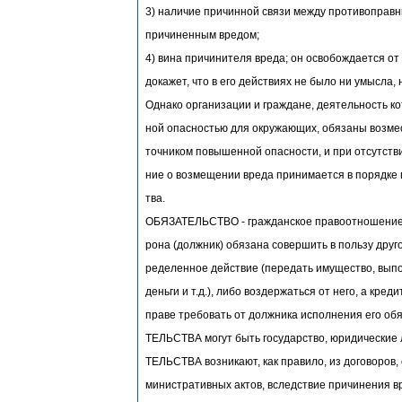
3) наличие причинной связи между противоправ
причиненным вредом;
4) вина причинителя вреда; он освобождается от
докажет, что в его действиях не было ни умысла,
Однако организации и граждане, деятельность к
ной опасностью для окружающих, обязаны возмес
точником повышенной опасности, и при отсутстви
ние о возмещении вреда принимается в порядке 
тва.
ОБЯЗАТЕЛЬСТВО - гражданское правоотношение, 
рона (должник) обязана совершить в пользу друг
ределенное действие (передать имущество, выпо
деньги и т.д.), либо воздержаться от него, а кред
праве требовать от должника исполнения его о
ТЕЛЬСТВА могут быть государство, юридические 
ТЕЛЬСТВА возникают, как правило, из договоров,
министративных актов, вследствие причинения вр