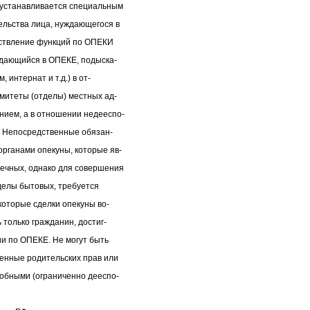
устанавливается специальным
ельства лица, нуждающегося в
ествление функций по ОПЕКИ
ждающийся в ОПЕКЕ, подыска-
 интернат и т.д.) в от-
митеты (отделы) местных ад-
ием, а в отношении недееспо-
. Непосредственные обязан-
рганами опекуны, которые яв-
ечных, однако для совершения
делы бытовых, требуется
которые сделки опекуны во-
только гражданин, достиг-
ии по ОПЕКЕ. Не могут быть
енные родительских прав или
обными (ограниченно дееспо-