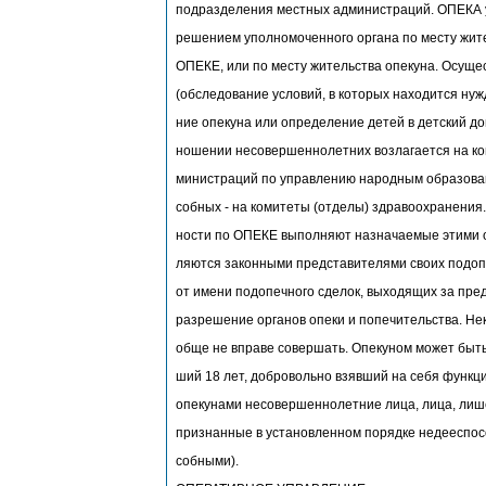
подразделения местных администраций. ОПЕКА 
решением уполномоченного органа по месту жит
ОПЕКЕ, или по месту жительства опекуна. Осущ
(обследование условий, в которых находится ну
ние опекуна или определение детей в детский дом,
ношении несовершеннолетних возлагается на ко
министраций по управлению народным образован
собных - на комитеты (отделы) здравоохранения
ности по ОПЕКЕ выполняют назначаемые этими о
ляются законными представителями своих подоп
от имени подопечного сделок, выходящих за пре
разрешение органов опеки и попечительства. Не
обще не вправе совершать. Опекуном может быть 
ший 18 лет, добровольно взявший на себя функц
опекунами несовершеннолетние лица, лица, лиш
признанные в установленном порядке недееспос
собными).