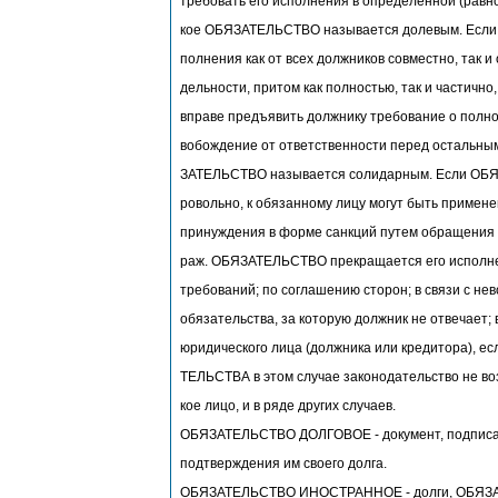
требовать его исполнения в определенной (равно
кое ОБЯЗАТЕЛЬСТВО называется долевым. Если к
полнения как от всех должников совместно, так и 
дельности, притом как полностью, так и частично
вправе предъявить должнику требование о полно
вобождение от ответственности перед остальным
ЗАТЕЛЬСТВО называется солидарным. Если ОБЯ
ровольно, к обязанному лицу могут быть примен
принуждения в форме санкций путем обращения к
раж. ОБЯЗАТЕЛЬСТВО прекращается его исполне
требований; по соглашению сторон; в связи с н
обязательства, за которую должник не отвечает; 
юридического лица (должника или кредитора), е
ТЕЛЬСТВА в этом случае законодательство не во
кое лицо, и в ряде других случаев.
ОБЯЗАТЕЛЬСТВО ДОЛГОВОЕ - документ, подписа
подтверждения им своего долга.
ОБЯЗАТЕЛЬСТВО ИНОСТРАННОЕ - долги, ОБЯЗА