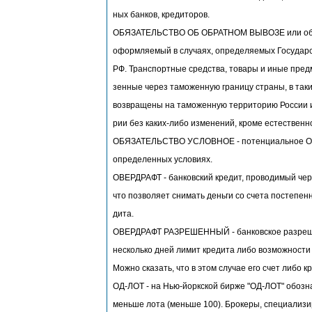
ных банков, кредиторов.
ОБЯЗАТЕЛЬСТВО ОБ ОБРАТНОМ ВЫВОЗЕ или обра
оформляемый в случаях, определяемых Госуда
РФ. Транспортные средства, товары и иные пред
зенные через таможенную границу страны, в так
возвращены на таможенную территорию России и
рии без каких-либо изменений, кроме естественн
ОБЯЗАТЕЛЬСТВО УСЛОВНОЕ - потенциальное О
определенных условиях.
ОВЕРДРАФТ - банковский кредит, проводимый чер
что позволяет снимать деньги со счета постепенн
дита.
ОВЕРДРАФТ РАЗРЕШЕННЫЙ - банковское разреше
несколько дней лимит кредита либо возможности 
Можно сказать, что в этом случае его счет либо 
ОД-ЛОТ - на Нью-йоркской бирже "ОД-ЛОТ" обозн
меньше лота (меньше 100). Брокеры, специализи