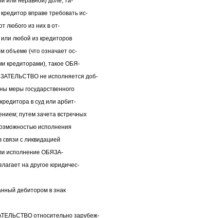
й или неравной) доле, та-
редитор вправе требовать ис-
от любого из них в от-
, или любой из кредиторов
м объеме (что означает ос-
и кредиторами), такое ОБЯ-
ЗАТЕЛЬСТВО не исполняется доб-
ены меры государственного
редитора в суд или арбит-
нием; путем зачета встречных
евозможностью исполнения
в связи с ликвидацией
сли исполнение ОБЯЗА-
злагает на другое юридичес-
нный дебитором в знак
ТЕЛЬСТВО относительно зарубеж-