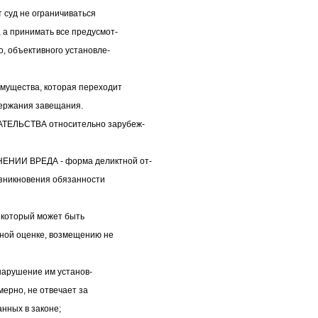
т суд не ограничиваться
а принимать все предусмот-
, объективного установле-
мущества, которая переходит
ержания завещания.
ТЕЛЬСТВА относительно зарубеж-
ИИ ВРЕДА - форма деликтной от-
озникновения обязанности
, который может быть
жной оценке, возмещению не
 нарушение им установ-
мерно, не отвечает за
анных в законе;