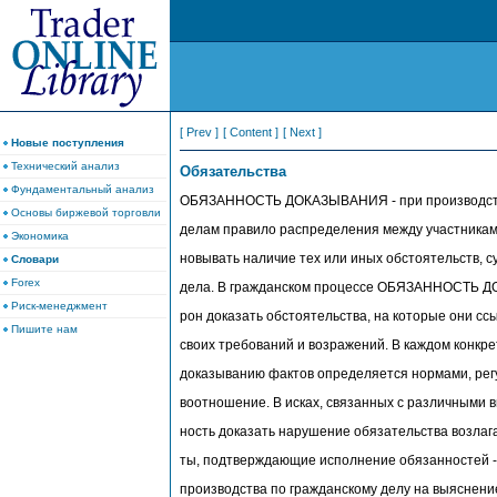
[ Prev ]
[ Content ]
[ Next ]
Новые поступления
Технический анализ
Обязательства
Фундаментальный анализ
ОБЯЗАННОСТЬ ДОКАЗЫВАНИЯ - при производстве
Основы биржевой торговли
делам правило распределения между участникам
Экономика
новывать наличие тех или иных обстоятельств,
Словари
Forex
дела. В гражданском процессе ОБЯЗАННОСТЬ Д
Риск-менеджмент
рон доказать обстоятельства, на которые они сс
Пишите нам
своих требований и возражений. В каждом конк
доказыванию фактов определяется нормами, рег
воотношение. В исках, связанных с различными в
ность доказать нарушение обязательства возлага
ты, подтверждающие исполнение обязанностей -
производства по гражданскому делу на выяснени