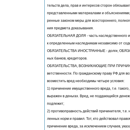
тельств дела, прав и интересов сторон обязывае
представленными материалами и объяснениями, 
ренные законом меры для всестороннего, полного
ния предмета доказывания.
ОБЯЗАТЕЛЬНАЯ ДОЛЯ - часть наследственного и
к определенным наследникам независимо от сод
ОБЯЗАТЕЛЬСТВА ИНОСТРАННЫЕ - долги, ОБЯЗА
ных банков, кредиторов.
ОБЯЗАТЕЛЬСТВА, ВОЗНИКАЮЩИЕ ПРИ ПРИЧИНЕН
ветственности. По гражданскому праву РФ для в
возместить вред необходимы четыре условия:
1) причинение имущественного вреда, т.е. такого
выражен в деньгах. Вред, не поддающийся дене
подлежит;
2) противоправность действий причинителя, т.е.
ленных норм и правил. Тот, кто действовал право
причинение вреда, за исключением случаев, указ