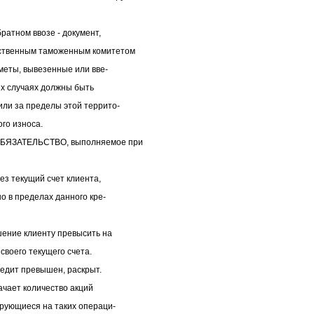
тном ввозе - документ,
рственным таможенным комитетом
меты, вывезенные или вве-
их случаях должны быть
ли за пределы этой террито-
ого износа.
БЯЗАТЕЛЬСТВО, выполняемое при
ез текущий счет клиента,
о в пределах данного кре-
ние клиенту превысить на
своего текущего счета.
кредит превышен, раскрыт.
ачает количество акций
рующиеся на таких операци-