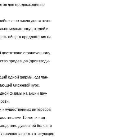
отов для предложения по
небольшое число достаточно
льно мелких покупателей и
часть общего предложения на
 достаточно ограниченному
ство продавцов (производи-
кций одной фирмы, сделан-
ающей биржевой курс.
дной фирмы на акции дру-
ности.
 и имущественных интересов
достигшими 15 лет, и над
следствие душевной болезни
ва являются соответствующие