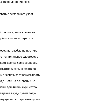
 а также дарения легко-
ование земельного участ-
й формы сделки влечет за
ой из сторон возвратить
товеряют любые не противо-
ое нотариальное удостовере-
дает сделке достоверность,
сть относительно факта ее
ях обеспечивает возможность
де. Если на основании но-
чены деньги или имущество,
щения в суд - путем полу-
еимущество нотариально удос-