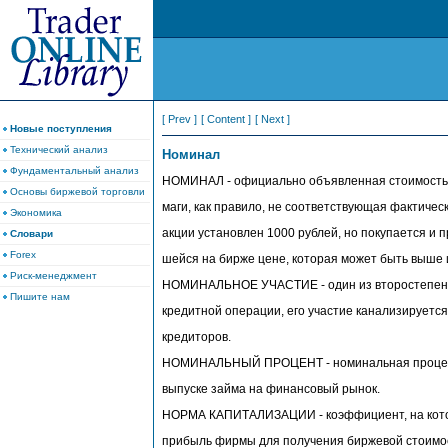
[ Prev ]
[ Content ]
[ Next ]
Новые поступления
Технический анализ
Номинал
Фундаментальный анализ
НОМИНАЛ - официально объявленная стоимость 
Основы биржевой торговли
маги, как правило, не соответствующая фактичес
Экономика
акции установлен 1000 рублей, но покупается и 
Словари
Forex
шейся на бирже цене, которая может быть выше 
Риск-менеджмент
НОМИНАЛЬНОЕ УЧАСТИЕ - один из второстепенн
Пишите нам
кредитной операции, его участие канализируется
кредиторов.
НОМИНАЛЬНЫЙ ПРОЦЕНТ - номинальная процент
выпуске займа на финансовый рынок.
НОРМА КАПИТАЛИЗАЦИИ - коэффициент, на кото
прибыль фирмы для получения биржевой стоимо