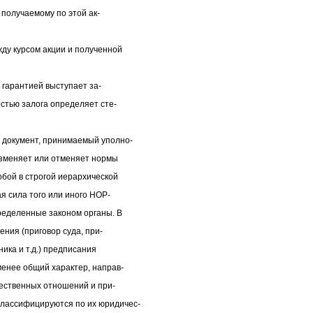
 получаемому по этой ак-
 курсом акции и полученной
 гарантией выступает за-
стью залога определяет сте-
окумент, принимаемый уполно-
изменяет или отменяет нормы
ой в строгой иерархической
я сила того или иного НОР-
ределенные законом органы. В
ения (приговор суда, при-
ика и т.д.) предписания
нее общий характер, направ-
ественных отношений и при-
ассифицируются по их юридичес-