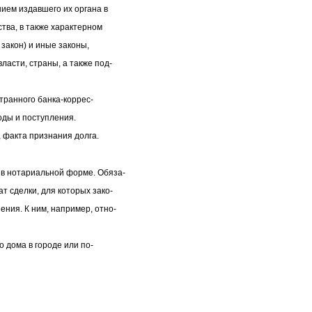
ием издавшего их органа в
тва, в также характерном
 закон) и иные законы,
асти, страны, а также под-
странного банка-коррес-
оды и поступления.
, факта признания долга.
в нотариальной форме. Обяза-
 сделки, для которых зако-
ния. К ним, например, отно-
о дома в городе или по-