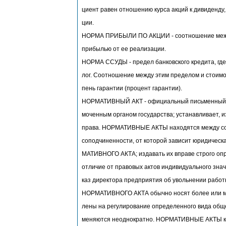
циент равен отношению курса акций к дивиденду,
ции.
НОРМА ПРИБЫЛИ ПО АКЦИИ - соотношение между
прибылью от ее реализации.
НОРМА ССУДЫ - предел банковского кредита, где
лог. Соотношение между этим пределом и стоимо
пень гарантии (процент гарантии).
НОРМАТИВНЫЙ АКТ - официальный письменный д
моченным органом государства; устанавливает, 
права. НОРМАТИВНЫЕ АКТЫ находятся между соб
соподчиненности, от которой зависит юридическа
МАТИВНОГО АКТА; издавать их вправе строго оп
отличие от правовых актов индивидуального знач
каз директора предприятия об увольнении работн
НОРМАТИВНОГО АКТА обычно носят более или ме
лены на регулирование определенного вида общ
меняются неоднократно. НОРМАТИВНЫЕ АКТЫ кл