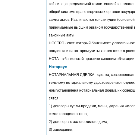
кой силе, определяемой компетенцией и положен
общей системе правотворческих органов государс
самих актов. Различаются конституция (основной
принимаемые высшим органом государственной вл
законные акты.
НОСТРО - счет, который банк имеет у своего ино
пондента и на котором учитываются все его расх
НОТА - в банковской практике синоним облигации
Нотариус
НОТАРИАЛЬНАЯ СДЕЛКА - сделка, совершенная 
тельному нотариальному удостоверению подлежат
ном установлена нотариальная форма их соверше
сятся:
1) договоры купли-продажи, мены, дарения жилог
селке городского типа;
2) договоры о залоге жилого дома;
3) завещания;