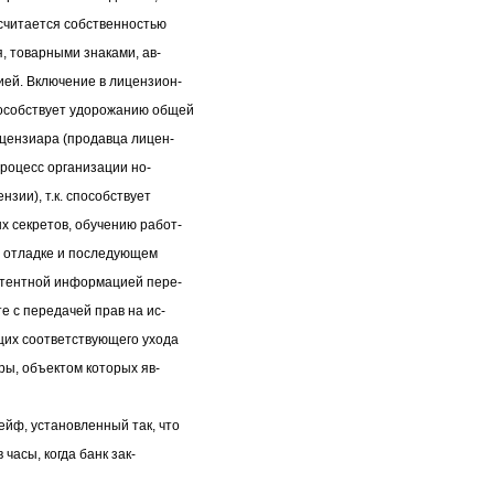
 считается собственностью
, товарными знаками, ав-
ей. Включение в лицензион-
пособствует удорожанию общей
цензиара (продавца лицен-
процесс организации но-
зии), т.к. способствует
 секретов, обучению работ-
, отладке и последующем
атентной информацией пере-
е с передачей прав на ис-
щих соответствующего ухода
ры, объектом которых яв-
йф, установленный так, что
 часы, когда банк зак-