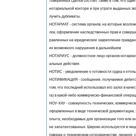
товеренных сделок состоит также в том, что один
нотариальной конторе и при утрате выданных эк
лучить дубликаты.
НОТАРИАТ - система органов, на которые возлож
лок, оформление наследственных прав и соверше
равленных на юридическое закрепление граждан
их возможного нарушения в дальнейшем.
НОТАРИУС - должностное лицо органов нотариа
альные действия.
НОТИС - уведомление о готовности судна к отплыт
НОТИФИКАЦИЯ - сообщение, получаемое дебитор
том, что последний использовал его залог в качес
га) в какой-либо коммерческо-финансовой операц
НОУ-ХАУ - совокупность технических, коммерчески
оформленных в виде технической документации, 
опыта, необходимых для организации того или ин
не запатентованных. Широко используется в лиц
говорах о техническом сотрудничестве, лизинге, с