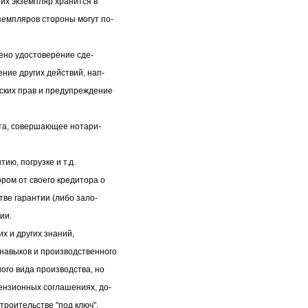
 их экземпляр хранится в
земпляров стороны могут по-
ено удостоверение сде-
ние других действий, нап-
ских прав и предупреждение
та, совершающее нотари-
ию, погрузке и т.д.
ом от своего кредитора о
тве гарантии (либо зало-
ии.
х и других знаний,
навыков и производственного
ого вида производства, но
ензионных соглашениях, до-
троительстве "под ключ",