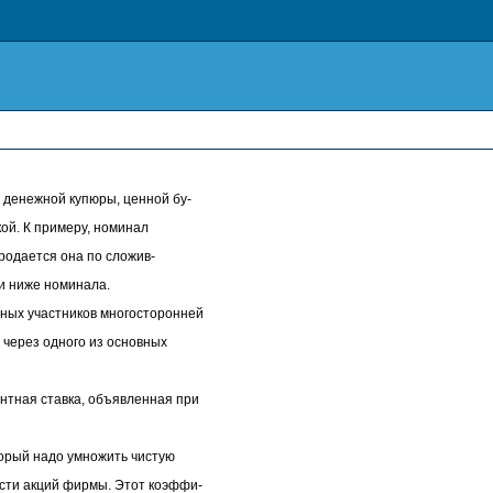
денежной купюры, ценной бу-
кой. К примеру, номинал
продается она по сложив-
и ниже номинала.
ых участников многосторонней
 через одного из основных
ная ставка, объявленная при
рый надо умножить чистую
сти акций фирмы. Этот коэффи-