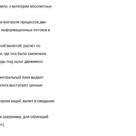
ло, к категории абсолютных
и контроля процессов дви-
и информационных потоков в
ной валютой, расчет по
, где она была заключена.
ды под залог движимого
Центральный банк выдает
залога выступают ценные
пка акций, валют в ожидании
 (например, для облигаций
т).