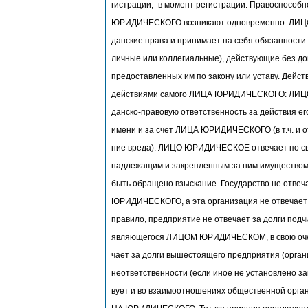
гистрации,- в момент регистрации. Правоспособ
ЮРИДИЧЕСКОГО возникают одновременно. ЛИЦ
данские права и принимает на себя обязанности 
личные или коллегиальные), действующие без до
предоставленных им по закону или уставу. Дейст
действиями самого ЛИЦА ЮРИДИЧЕСКОГО: ЛИЦ
данско-правовую ответственность за действия ег
имени и за счет ЛИЦА ЮРИДИЧЕСКОГО (в т.ч. и о
ние вреда). ЛИЦО ЮРИДИЧЕСКОЕ отвечает по св
надлежащим и закрепленным за ним имуществом,
быть обращено взыскание. Государство не отве
ЮРИДИЧЕСКОГО, а эта организация не отвечает з
правило, предприятие не отвечает за долги под
являющегося ЛИЦОМ ЮРИДИЧЕСКОМ, в свою оч
чает за долги вышестоящего предприятия (орган
неответственности (если иное не установлено за
вует и во взаимоотношениях общественной орга