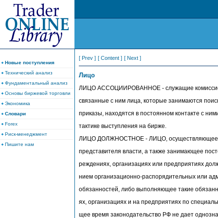
[ Prev ]
[ Content ]
[ Next ]
Новые поступления
Технический анализ
Лицо
Фундаментальный анализ
ЛИЦО АССОЦИИРОВАННОЕ - служащие комиссионн
Основы биржевой торговли
связанные с ним лица, которые занимаются поис
Экономика
приказы, находятся в постоянном контакте с ним
Словари
Forex
тактике выступления на бирже.
Риск-менеджмент
ЛИЦО ДОЛЖНОСТНОЕ - ЛИЦО, осуществляющее п
Пишите нам
представителя власти, а также занимающее пост
реждениях, организациях или предприятиях долж
нием организационно-распорядительных или ад
обязанностей, либо выполняющее такие обязанн
ях, организациях и на предприятиях по специал
щее время законодательство РФ не дает однознач