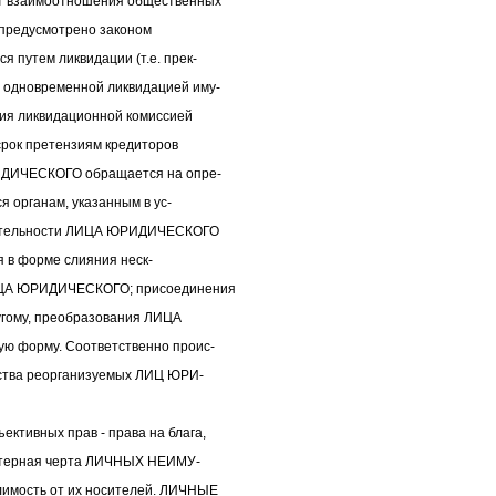
т взаимоотношения общественных
е предусмотрено законом
путем ликвидации (т.е. прек-
одновременной ликвидацией иму-
ния ликвидационной комиссией
рок претензиям кредиторов
ИДИЧЕСКОГО обращается на опре-
я органам, указанным в ус-
деятельности ЛИЦА ЮРИДИЧЕСКОГО
я в форме слияния неск-
ЦА ЮРИДИЧЕСКОГО; присоединения
гому, преобразования ЛИЦА
ю форму. Соответственно проис-
ества реорганизуемых ЛИЦ ЮРИ-
ивных прав - права на блага,
ктерная черта ЛИЧНЫХ НЕИМУ-
имость от их носителей. ЛИЧНЫЕ