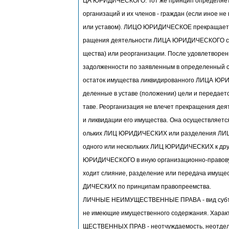
ЦА ЮРИДИЧЕСКОГО. Тот же принцип определяе
организаций и их членов - граждан (если иное н
или уставом). ЛИЦО ЮРИДИЧЕСКОЕ прекращается 
ращения деятельности ЛИЦА ЮРИДИЧЕСКОГО с 
щества) или реорганизации. После удовлетворе
задолженности по заявленным в определенный с
остаток имущества ликвидированного ЛИЦА ЮР
деленные в уставе (положении) цели и передаетс
таве. Реорганизация не влечет прекращения 
и ликвидации его имущества. Она осуществляетс
ольких ЛИЦ ЮРИДИЧЕСКИХ или разделения ЛИ
одного или нескольких ЛИЦ ЮРИДИЧЕСКИХ к дру
ЮРИДИЧЕСКОГО в иную организационно-правову
ходит слияние, разделение или передача имущ
ДИЧЕСКИХ по принципам правопреемства.
ЛИЧНЫЕ НЕИМУЩЕСТВЕННЫЕ ПРАВА - вид субъект
не имеющие имущественного содержания. Хара
ЩЕСТВЕННЫХ ПРАВ - неотчуждаемость, неотдел