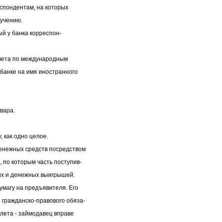
еспондентам, на которых
ручению.
ый у банка корреспон-
 счета по международным
 банке на имя иностранного
овара.
, как одно целое.
енежных средств посредством
 по которым часть поступив-
ых и денежных выигрышей.
магу на предъявителя. Его
 гражданско-правового обяза-
илета - займодавец вправе