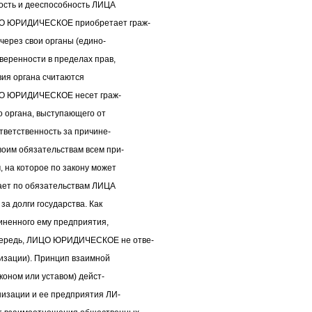
ность и дееспособность ЛИЦА
О ЮРИДИЧЕСКОЕ приобретает граж-
через свои органы (едино-
веренности в пределах прав,
вия органа считаются
О ЮРИДИЧЕСКОЕ несет граж-
о органа, выступающего от
тветственность за причине-
оим обязательствам всем при-
 на которое по закону может
чает по обязательствам ЛИЦА
а долги государства. Как
чиненного ему предприятия,
ередь, ЛИЦО ЮРИДИЧЕСКОЕ не отве-
изации). Принцип взаимной
коном или уставом) дейст-
низации и ее предприятия ЛИ-