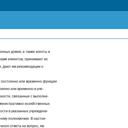
ых домов, а также агенты и
ками клиентов, принимают их
и, дают им рекомендации о
остоянно или временно функции
оянно или временно в уче-
ности, связанные с выполне-
министративно-хозяйственных
ости в указанных учреждени-
ьному полномочию. В настоя-
ного ответа на вопрос, яв-