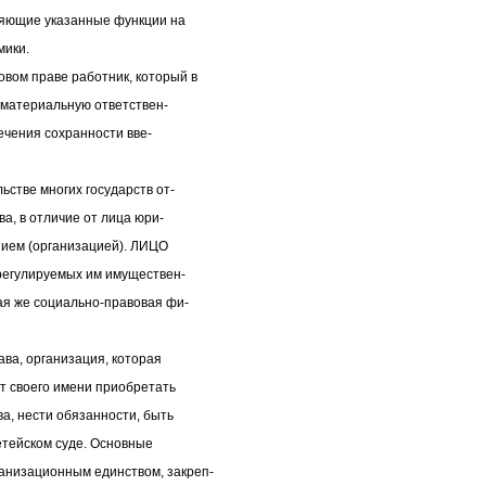
яющие указанные функции на
мики.
м праве работник, который в
 материальную ответствен-
ечения сохранности вве-
стве многих государств от-
а, в отличие от лица юри-
нием (организацией). ЛИЦО
регулируемых им имуществен-
ая же социально-правовая фи-
а, организация, которая
т своего имени приобретать
, нести обязанности, быть
етейском суде. Основные
низационным единством, закреп-