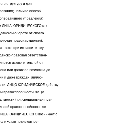
его структуру и дея-
зования; наличие обособ-
 оперативного управления),
сти ЛИЦА ЮРИДИЧЕСКОГО как
жданском обороте от своего
включая правонарушения),
 также при их защите в су-
данско-правовая ответствен-
вляется исключительной от-
на или договора возможна до-
ии и даже граждан, являю-
олги. ЛИЦО ЮРИДИЧЕСКОЕ действу-
ъем правоспособности ЛИЦА
ности (т.н. специальная пра-
льной правоспособности, яв-
 ЛИЦА ЮРИДИЧЕСКОГО возникает с
если устав подлежит ре-