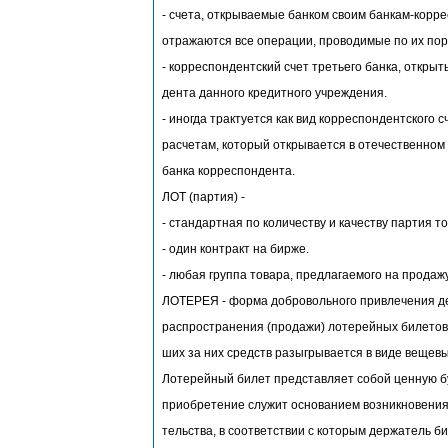
- счета, открываемые банком своим банкам-корр
отражаются все операции, проводимые по их по
- корреспондентский счет третьего банка, открыт
дента данного кредитного учреждения.
- иногда трактуется как вид корреспондентского
расчетам, который открывается в отечественном
банка корреспондента.
ЛОТ (партия) -
- стандартная по количеству и качеству партия т
- один контракт на бирже.
- любая группа товара, предлагаемого на продажу
ЛОТЕРЕЯ - форма добровольного привлечения д
распространения (продажи) лотерейных билетов,
ших за них средств разыгрывается в виде вещев
Лотерейный билет представляет собой ценную бу
приобретение служит основанием возникновения
тельства, в соответствии с которым держатель б