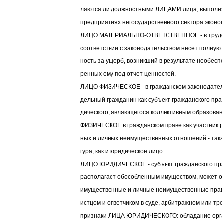
ляются ли должностными ЛИЦАМИ лица, выполн
предприятиях негосударственного сектора эконо
ЛИЦО МАТЕРИАЛЬНО-ОТВЕТСТВЕННОЕ - в трудово
соответствии с законодательством несет полную
ность за ущерб, возникший в результате необесп
ренных ему под отчет ценностей.
ЛИЦО ФИЗИЧЕСКОЕ - в гражданском законодатель
дельный гражданин как субъект гражданского прав
дического, являющегося коллективным образова
ФИЗИЧЕСКОЕ в гражданском праве как участник 
ных и личных неимущественных отношений - так
гура, как и юридическое лицо.
ЛИЦО ЮРИДИЧЕСКОЕ - субъект гражданского прав
располагает обособленным имуществом, может о
имущественные и личные неимущественные права
истцом и ответчиком в суде, арбитражном или тр
признаки ЛИЦА ЮРИДИЧЕСКОГО: обладание орга