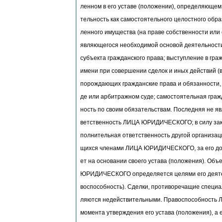
ленном в его уставе (положении), определяющем 
тельность как самостоятельного целостного обра
ленного имущества (на праве собственности или
являющегося необходимой основой деятельно
субъекта гражданского права; выступление в гра
имени при совершении сделок и иных действий (
порождающих гражданские права и обязанности, а
де или арбитражном суде; самостоятельная граж
ность по своим обязательствам. Последняя не я
ветственность ЛИЦА ЮРИДИЧЕСКОГО; в силу зако
полнительная ответственность другой организац
щихся членами ЛИЦА ЮРИДИЧЕСКОГО, за его д
ет на основании своего устава (положения). Об
ЮРИДИЧЕСКОГО определяется целями его деятель
воспособность). Сделки, противоречащие специа
ляются недействительными. Правоспособность
момента утверждения его устава (положения), а 