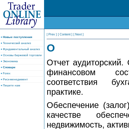
[ Prev ]
[ Content ]
[ Next ]
Новые поступления
Технический анализ
О
Фундаментальный анализ
Основы биржевой торговли
Отчет аудиторский.
Экономика
Словари
финансовом сос
Forex
соответствия бух
Риск-менеджмент
Пишите нам
практике.
Обеспечение (залог
качестве обеспе
недвижимость, актив