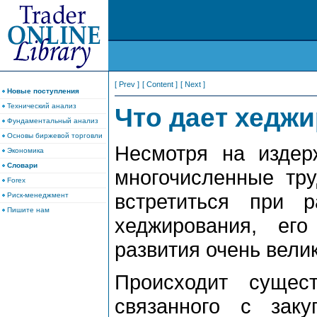
[ Prev ]
[ Content ]
[ Next ]
Новые поступления
Технический анализ
Что дает хеджи
Фундаментальный анализ
Основы биржевой торговли
Несмотря на издер
Экономика
Словари
многочисленные тру
Forex
встретиться при р
Риск-менеджмент
Пишите нам
хеджирования, ег
развития очень вели
Происходит сущес
связанного с зак