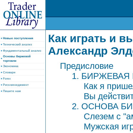
Как играть и в
Новые поступления
Технический анализ
Александр Элд
Фундаментальный анализ
Основы биржевой
торговли
Предисловие
Экономика
Словари
1. БИРЖЕВАЯ
Forex
Как я прише
Риск-менеджмент
Пишите нам
Вы действит
2. ОСНОВА Б
Слезем с "а
Мужская иг